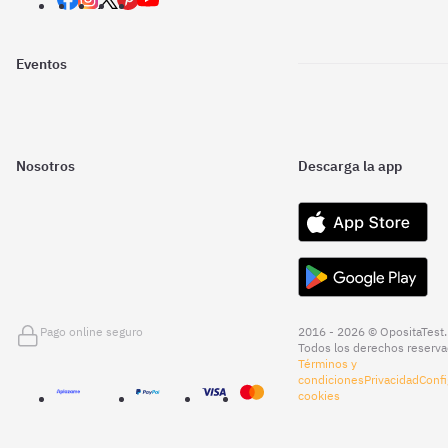
Eventos
Nosotros
Descarga la app
Pago online seguro
2016 - 2026 © OpositaTest.
Todos los derechos reserva
Términos y
condiciones
Privacidad
Confi
cookies