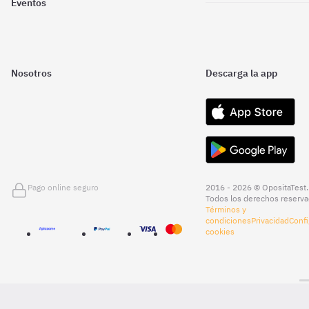
Eventos
Nosotros
Descarga la app
Pago online seguro
2016 - 2026 © OpositaTest.
Todos los derechos reserva
Términos y
condiciones
Privacidad
Confi
cookies