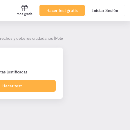
Hacer test gratis
Iniciar Sesión
Mes gratis
echos y deberes ciudadanos [Policía Local Andalucía]
as justificadas
Hacer test