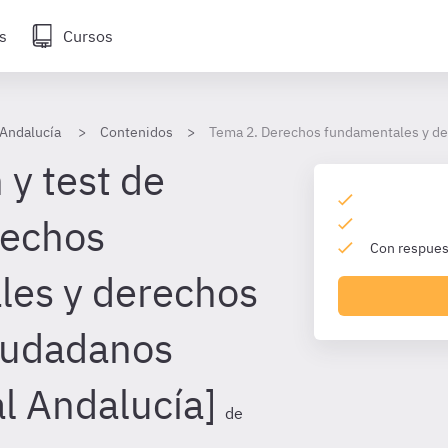
s
Cursos
 Andalucía
Contenidos
Tema 2. Derechos fundamentales y der
 y test de
rechos
Con respuest
les y derechos
iudadanos
al Andalucía]
de