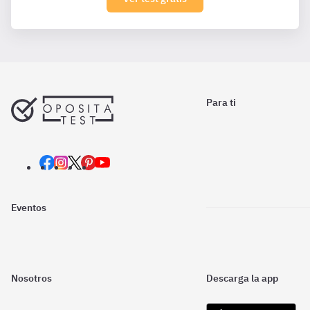
Para ti
Eventos
Nosotros
Descarga la app