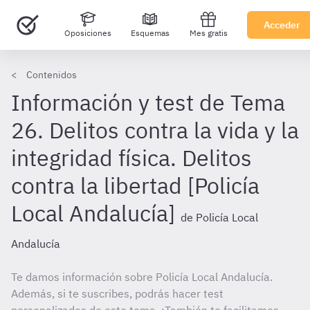
Acceder
Oposiciones
Esquemas
Mes gratis
Contenidos
Información y test de Tema
26. Delitos contra la vida y la
integridad física. Delitos
contra la libertad [Policía
Local Andalucía]
de Policía Local
Andalucía
Te damos información sobre Policía Local Andalucía.
Además, si te suscribes, podrás hacer test