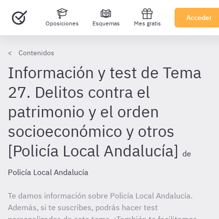
Acceder
Oposiciones
Esquemas
Mes gratis
Contenidos
Información y test de Tema
27. Delitos contra el
patrimonio y el orden
socioeconómico y otros
[Policía Local Andalucía]
de
Policía Local Andalucía
Te damos información sobre Policía Local Andalucía.
Además, si te suscribes, podrás hacer test