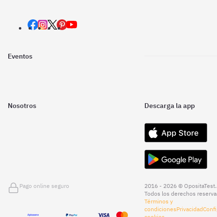
Eventos
Nosotros
Descarga la app
Pago online seguro
2016 - 2026 © OpositaTest.
Todos los derechos reserva
Términos y
condiciones
Privacidad
Confi
cookies