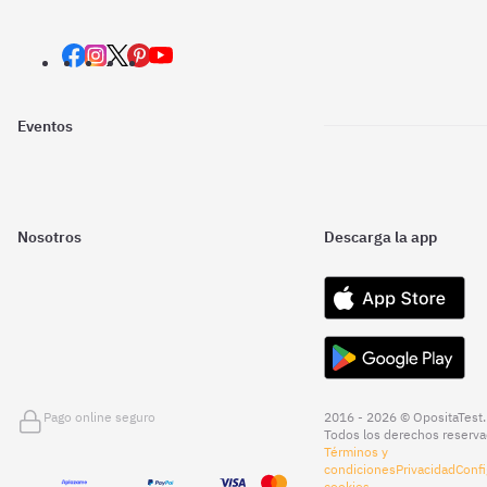
Eventos
Nosotros
Descarga la app
Pago online seguro
2016 - 2026 © OpositaTest.
Todos los derechos reserva
Términos y
condiciones
Privacidad
Confi
cookies