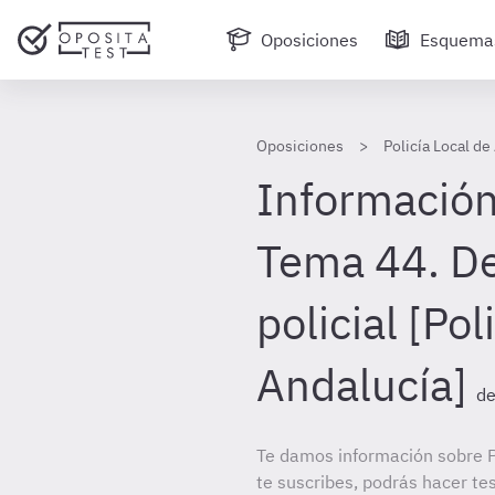
Oposiciones
Esquema
Oposiciones
Policía Local de
Información
Tema 44. De
policial [Pol
Andalucía]
de
Te damos información sobre Po
te suscribes, podrás hacer te