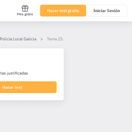
Hacer test gratis
Iniciar Sesión
Mes gratis
Policía Local Galicia
Tema 23. Delitos cometidos en ejercicio dº fu
as justificadas
Hacer test