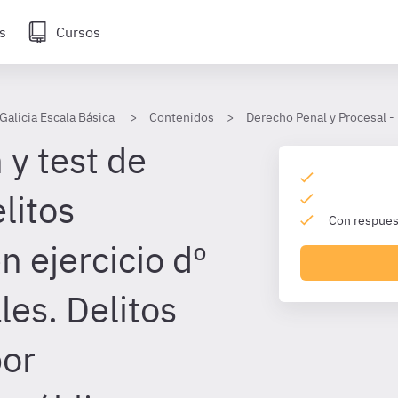
s
Cursos
 Galicia Escala Básica
Contenidos
Derecho Penal y Procesal - 
 y test de
litos
Con respuest
 ejercicio dº
es. Delitos
por