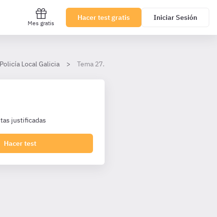
Hacer test gratis
Iniciar Sesión
Mes gratis
Policía Local Galicia
Tema 27. El atestado
as justificadas
Hacer test