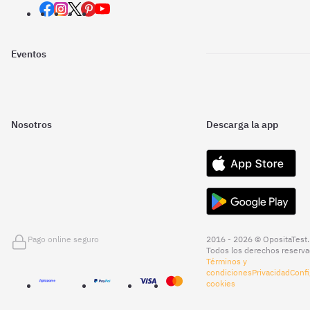
Eventos
Nosotros
Descarga la app
Pago online seguro
2016 - 2026 © OpositaTest.
Todos los derechos reserva
Términos y
condiciones
Privacidad
Confi
cookies