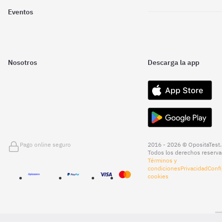
Eventos
Nosotros
Descarga la app
Pago online seguro
2016 - 2026 © OpositaTest.
Todos los derechos reserva
Términos y
condiciones
Privacidad
Confi
cookies