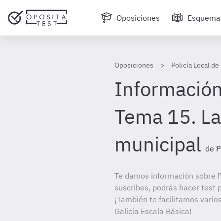
Oposiciones
Esquema
Oposiciones
Policía Local de
Información
Tema 15. La
municipal
de P
Te damos información sobre Po
suscribes, podrás hacer test 
¡También te facilitamos varios
Galicia Escala Básica!