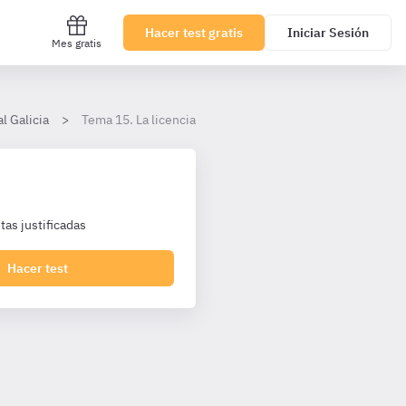
Hacer test gratis
Iniciar Sesión
Mes gratis
l Galicia
Tema 15. La licencia municipal
as justificadas
Hacer test