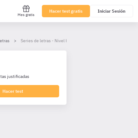
Hacer test gratis
Iniciar Sesión
Mes gratis
letras
Series de letras - Nivel básico
as justificadas
Hacer test