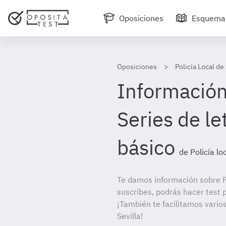
Oposiciones
Esquema
Oposiciones
Policía Local de 
Información
Series de le
básico
de Policía loc
Te damos información sobre Pol
suscribes, podrás hacer test 
¡También te facilitamos varios
Sevilla!