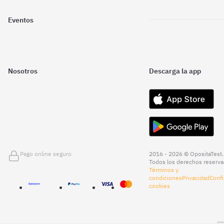
Eventos
Nosotros
Descarga la app
Pago online seguro
2016 - 2026 © OpositaTest.
Todos los derechos reserva
Términos y
condiciones
Privacidad
Confi
cookies