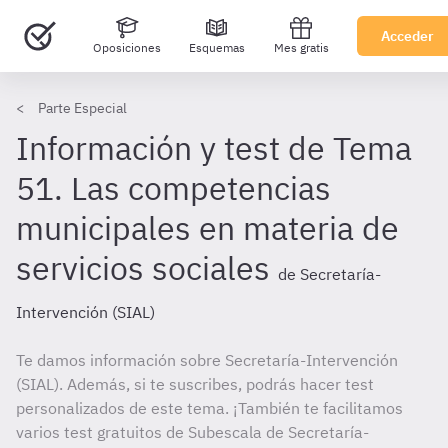
Acceder
Oposiciones
Esquemas
Mes gratis
Parte Especial
Información y test de Tema
51. Las competencias
municipales en materia de
servicios sociales
de Secretaría-
Intervención (SIAL)
Te damos información sobre Secretaría-Intervención
(SIAL). Además, si te suscribes, podrás hacer test
personalizados de este tema. ¡También te facilitamos
varios test gratuitos de Subescala de Secretaría-