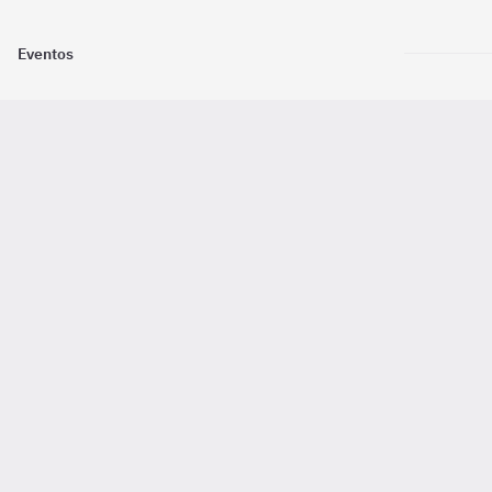
Eventos
Nosotros
Descarga la
Pago online seguro
2016 - 2026 ©