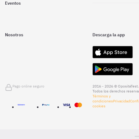
Eventos
Nosotros
Descarga la app
Pago online seguro
2016 - 2026 © OpositaTest.
Todos los derechos reserva
Términos y
condiciones
Privacidad
Confi
cookies