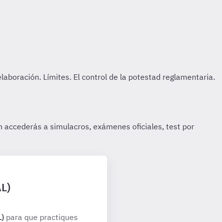
AL)
L)
para que practiques