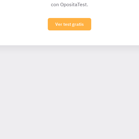
con OpositaTest.
Ver test gratis