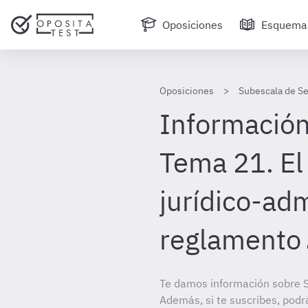
Oposiciones
Esquema
Oposiciones
Subescala de Se
Información
Tema 21. El
jurídico-adm
reglamento
Te damos información sobre S
Además, si te suscribes, podr