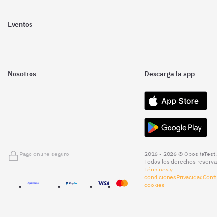
Eventos
Nosotros
Descarga la app
Pago online seguro
2016 - 2026 © OpositaTest.
Todos los derechos reserva
Términos y
condiciones
Privacidad
Confi
cookies