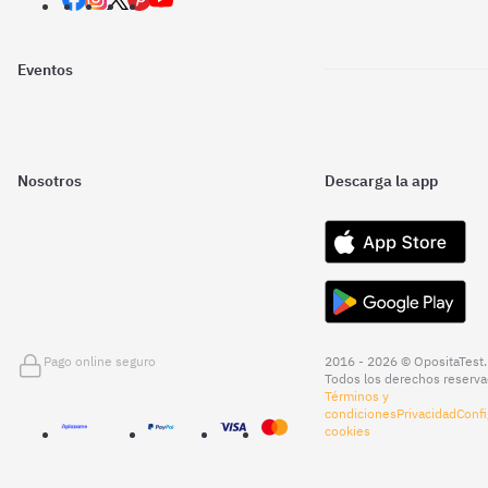
Eventos
Nosotros
Descarga la app
Pago online seguro
2016 - 2026 © OpositaTest.
Todos los derechos reserva
Términos y
condiciones
Privacidad
Confi
cookies