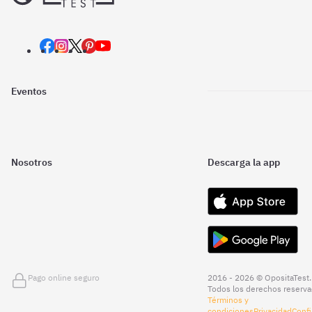
Eventos
Nosotros
Descarga la app
Pago online seguro
2016 - 2026 © OpositaTest.
Todos los derechos reserva
Términos y
condiciones
Privacidad
Confi