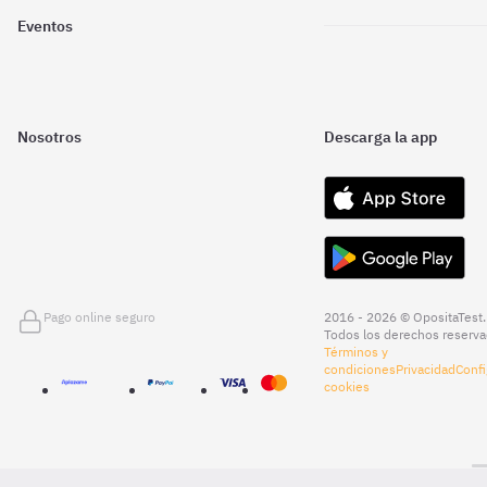
Eventos
Nosotros
Descarga la app
Pago online seguro
2016 - 2026 © OpositaTest.
Todos los derechos reserva
Términos y
condiciones
Privacidad
Confi
cookies