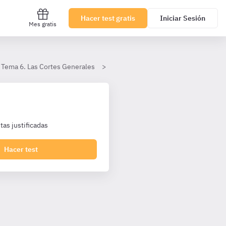
Hacer test gratis
Iniciar Sesión
Mes gratis
Tema 6. Las Cortes Generales
II. Órganos de control dependiente
as justificadas
Hacer test