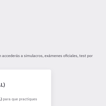
AL)
L)
para que practiques