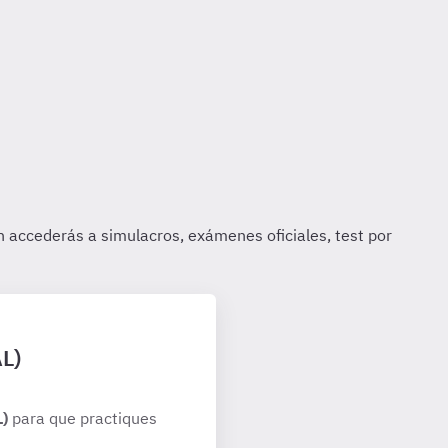
AL)
L)
para que practiques