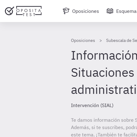
Oposiciones
Esquema
Oposiciones
Subescala de Se
Información 
Situaciones
administrat
Intervención (SIAL)
Te damos información sobre S
Además, si te suscribes, podr
este tema. ¡También te facilit