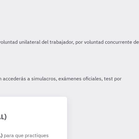
AL)
L)
para que practiques