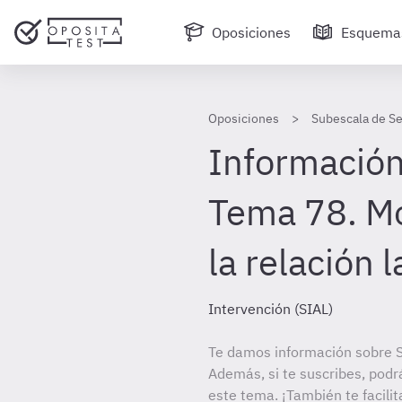
Oposiciones
Esquema
Oposiciones
Subescala de Se
Información
Tema 78. Mo
la relación 
Intervención (SIAL)
Te damos información sobre S
Además, si te suscribes, podr
este tema. ¡También te facilit