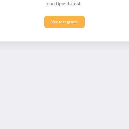
con OpositaTest.
Ver test gratis