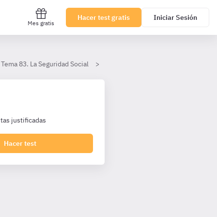
Hacer test gratis
Iniciar Sesión
Mes gratis
Tema 83. La Seguridad Social
III. Régimen general y regímenes e
as justificadas
Hacer test