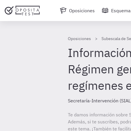
Oposiciones
Esquema
Oposiciones
Subescala de Se
Información 
Régimen gen
regímenes e
Secretaría-Intervención (SIAL
Te damos información sobre S
Además, si te suscribes, podr
este tema. ¡También te facilit