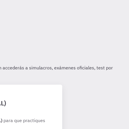
AL)
L)
para que practiques