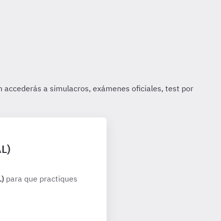
AL)
L)
para que practiques