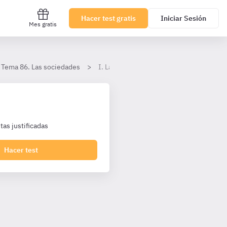
Hacer test gratis
Iniciar Sesión
Mes gratis
Tema 86. Las sociedades
I. La sociedad comanditaria
as justificadas
Hacer test