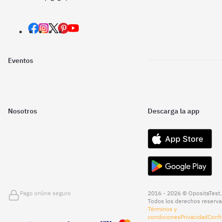
Eventos
Nosotros
Descarga la app
Pago online seguro
2016 - 2026 © OpositaTest.
Todos los derechos reserva
Términos y
condiciones
Privacidad
Confi