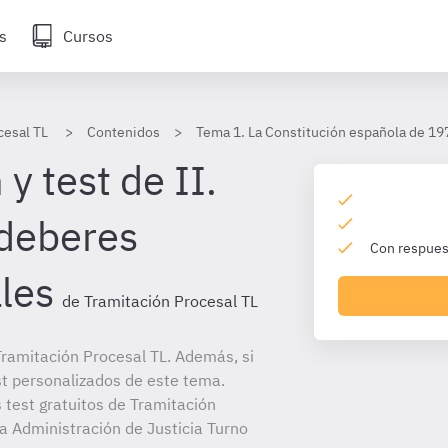
s
Cursos
cesal TL
Contenidos
Tema 1. La Constitución española de 19
y test de II.
 deberes
Con respuest
les
de Tramitación Procesal TL
ramitación Procesal TL. Además, si
st personalizados de este tema.
 test gratuitos de Tramitación
la Administración de Justicia Turno