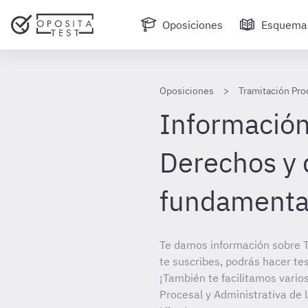
Oposiciones
Esquema
Oposiciones
Tramitación Pro
Información 
Derechos y
fundamenta
Te damos información sobre T
te suscribes, podrás hacer te
¡También te facilitamos varios
Procesal y Administrativa de 