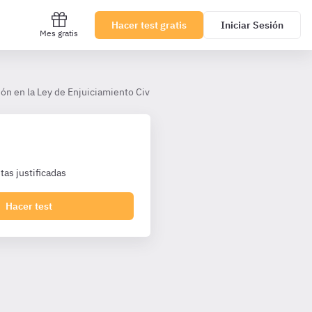
Hacer test gratis
Iniciar Sesión
Mes gratis
n en la Ley de Enjuiciamiento Civil
IV. Ejecución no dineraria
as justificadas
Hacer test