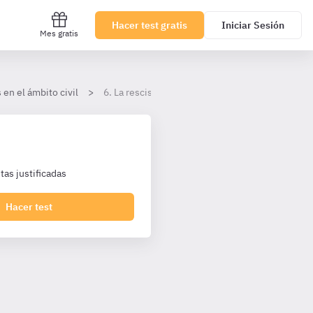
Hacer test gratis
Iniciar Sesión
Mes gratis
 en el ámbito civil
6. La rescisión de sentencia firmes y nueva au
as justificadas
Hacer test