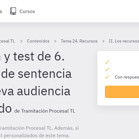
s
Cursos
cesal TL
Contenidos
Tema 24. Recursos
II. Los recursos
y test de 6.
 de sentencia
Con respuest
eva audiencia
do
de Tramitación Procesal TL
ramitación Procesal TL. Además, si
st personalizados de este tema.