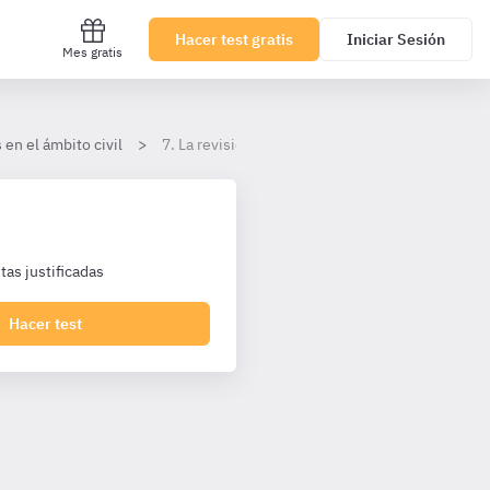
Hacer test gratis
Iniciar Sesión
Mes gratis
 en el ámbito civil
7. La revisión de sentencias firmes
as justificadas
Hacer test