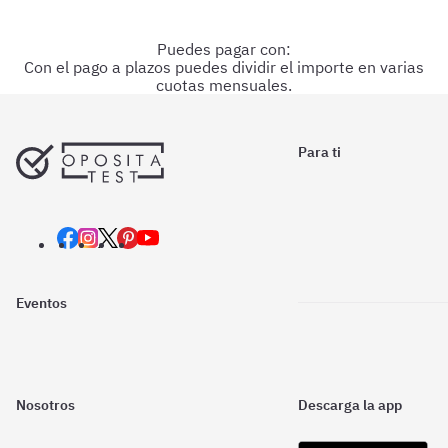
Puedes pagar con:
Con el pago a plazos puedes dividir el importe en varias
Pago con Aplazame
Pago con PayPal
Pago con Visa
Pago con Mastercard
Pago con CaixaBank
Pago con Bizum
cuotas mensuales.
Para ti
Eventos
Nosotros
Descarga la app