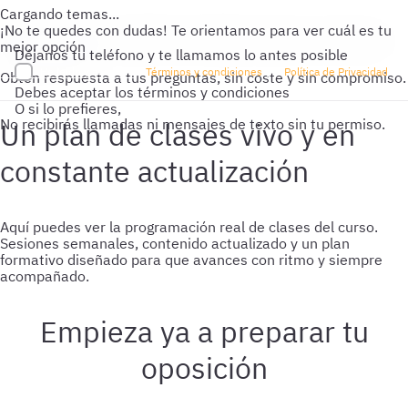
Cargando temas...
¡No te quedes con dudas!
Te orientamos para ver cuál es tu
mejor opción
Déjanos tu teléfono y te llamamos lo antes posible
He leído y acepto los
Términos y condiciones
y la
Política de Privacidad
Obtén respuesta a tus preguntas, sin coste y sin compromiso.
Debes aceptar los términos y condiciones
O si lo prefieres,
No recibirás llamadas ni mensajes de texto sin tu permiso.
Un plan de clases vivo y en
constante actualización
Aquí puedes ver la programación real de clases del curso.
Sesiones semanales, contenido actualizado y un plan
formativo diseñado para que avances con ritmo y siempre
acompañado.