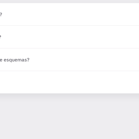
?
?
 de esquemas?