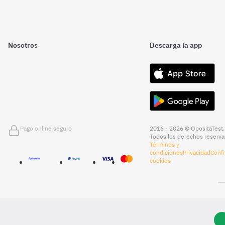
Nosotros
Descarga la app
Pago online seguro
2016 - 2026 © OpositaTest.
Todos los derechos reserva
Términos y
condiciones
Privacidad
Confi
cookies