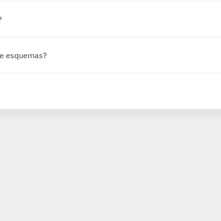
?
 de esquemas?