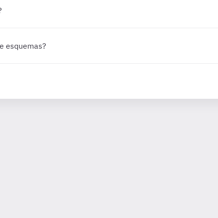
?
 de esquemas?