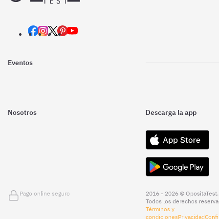
Eventos
Nosotros
Descarga la app
Pago online seguro
2016 - 2026 © OpositaTest.
Todos los derechos reserva
Términos y
condiciones
Privacidad
Confi