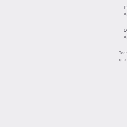
P
A
O
A
Todo
que 