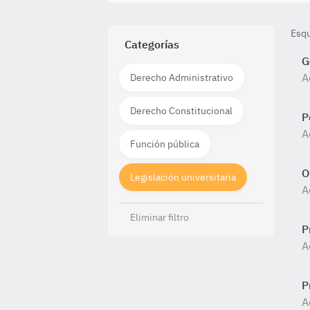
Esq
Categorías
G
A
Derecho Administrativo
Derecho Constitucional
P
A
Función pública
O
Legislación universitaria
A
Eliminar filtro
P
A
P
A