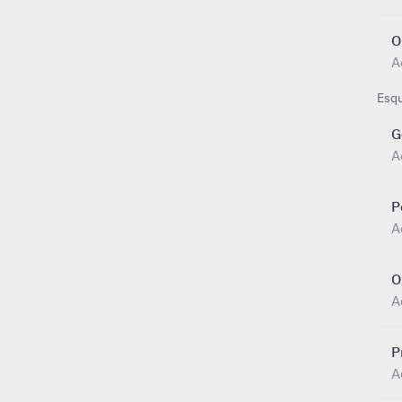
O
A
Esq
G
A
P
A
O
A
P
A