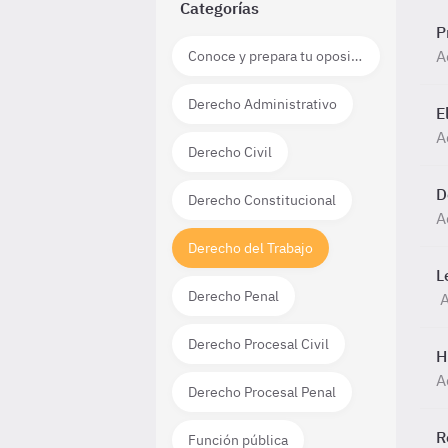
Categorías
P
A
Conoce y prepara tu oposición
Derecho Administrativo
E
A
Derecho Civil
D
Derecho Constitucional
A
Derecho del Trabajo
L
Derecho Penal
A
Derecho Procesal Civil
H
A
Derecho Procesal Penal
R
Función pública