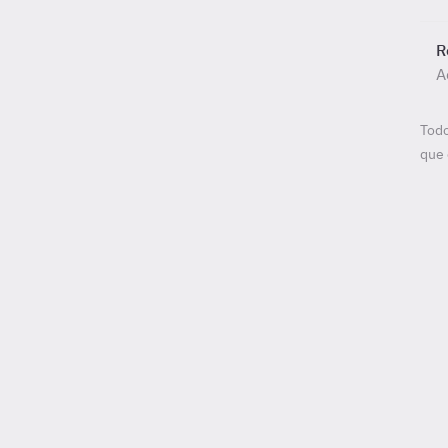
R
A
Todo
que 