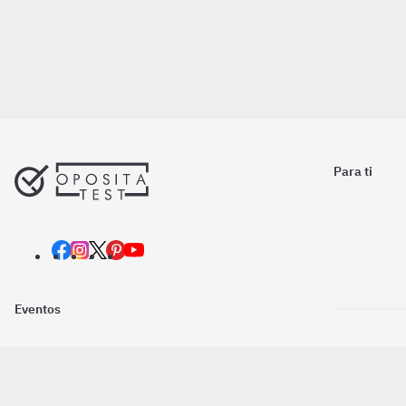
Para ti
Eventos
Nosotros
Descarga la