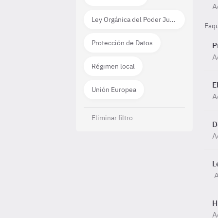
A
Ley Orgánica del Poder Judicial
Esq
Protección de Datos
P
A
Régimen local
E
Unión Europea
A
Eliminar filtro
D
A
L
A
H
A