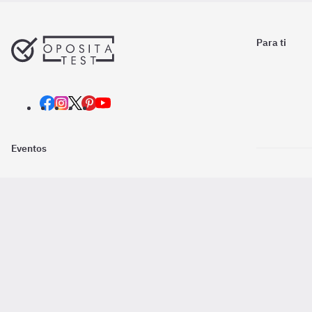
Para ti
Eventos
Nosotros
Descarga la