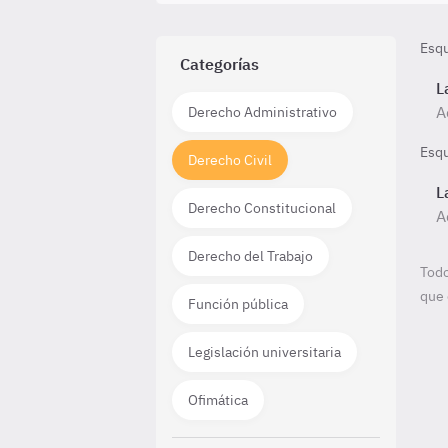
Esq
Categorías
L
A
Derecho Administrativo
Esq
Derecho Civil
L
Derecho Constitucional
A
Derecho del Trabajo
Todo
que 
Función pública
Legislación universitaria
Ofimática