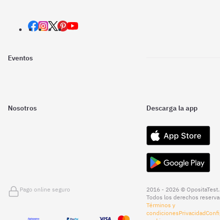
Eventos
Nosotros
Descarga la app
Pago online seguro
2016 - 2026 © OpositaTest.
Todos los derechos reserva
Términos y
condiciones
Privacidad
Confi