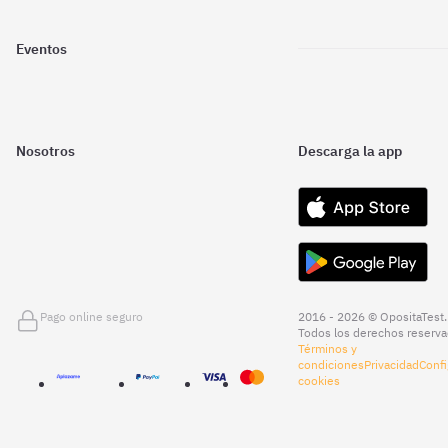
Eventos
Nosotros
Descarga la app
Pago online seguro
2016 - 2026 © OpositaTest.
Todos los derechos reserva
Términos y
condiciones
Privacidad
Confi
cookies