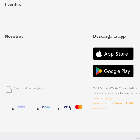
Eventos
Nosotros
Descarga la app
Pago online seguro
2016 - 2026 © OpositaTest.
Todos los derechos reserva
Términos y
condiciones
Privacidad
Confi
cookies