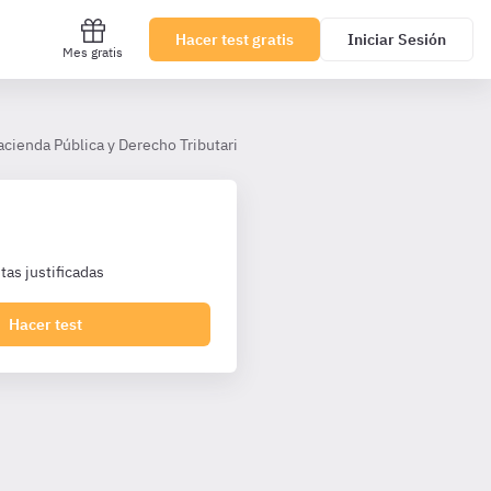
Hacer test gratis
Iniciar Sesión
Mes gratis
acienda Pública y Derecho Tributario AHP (TL)
Tema 2
Creació
as justificadas
Hacer test