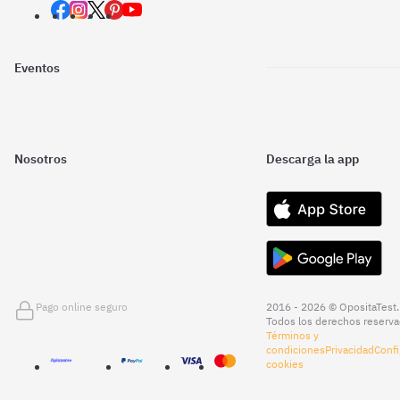
Eventos
Nosotros
Descarga la app
Pago online seguro
2016 - 2026 © OpositaTest.
Todos los derechos reserva
Términos y
condiciones
Privacidad
Confi
cookies