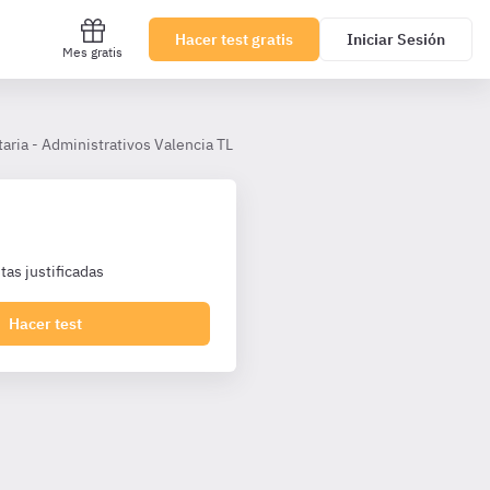
Hacer test gratis
Iniciar Sesión
Mes gratis
ria - Administrativos Valencia TL
Tema 11. El presupuesto de la G
as justificadas
Hacer test