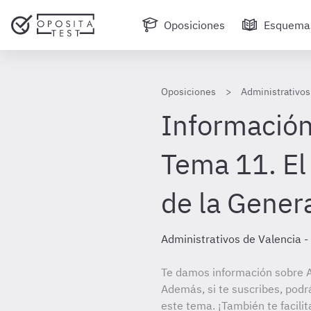
Oposiciones
Esquema
Oposiciones
Administrativos
Información
Tema 11. El
de la General
Administrativos de Valencia -
Te damos información sobre Ad
Además, si te suscribes, podr
este tema. ¡También te facilit